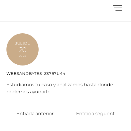
Skip
Me
to
content
JULIOL
20
2025
WEBSANDBYTES_ZS797U44
Estudiamos tu caso y analizamos hasta donde
podemos ayudarte
Entrada anterior
Entrada següent