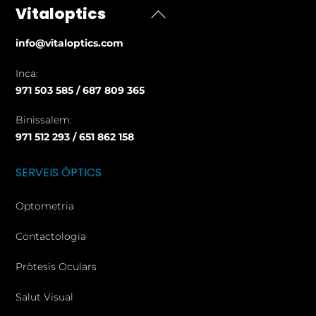
Vitaloptics
Back
To
info@vitaloptics.com
Top
Inca:
971 503 585 / 687 809 365
Binissalem:
971 512 293 / 651 862 158
SERVEIS ÒPTICS
Optometria
Contactologia
Pròtesis Oculars
Salut Visual