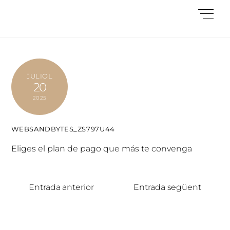
Skip
Me
to
content
JULIOL
20
2025
WEBSANDBYTES_ZS797U44
Eliges el plan de pago que más te convenga
Entrada anterior
Entrada següent