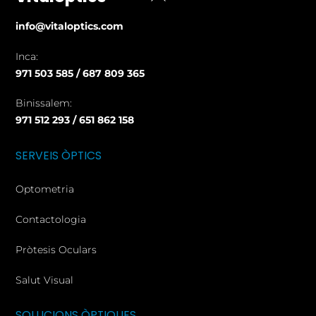
To
info@vitaloptics.com
Top
Inca:
971 503 585 / 687 809 365
Binissalem:
971 512 293 / 651 862 158
SERVEIS ÒPTICS
Optometria
Contactologia
Pròtesis Oculars
Salut Visual
SOLUCIONS ÒPTIQUES