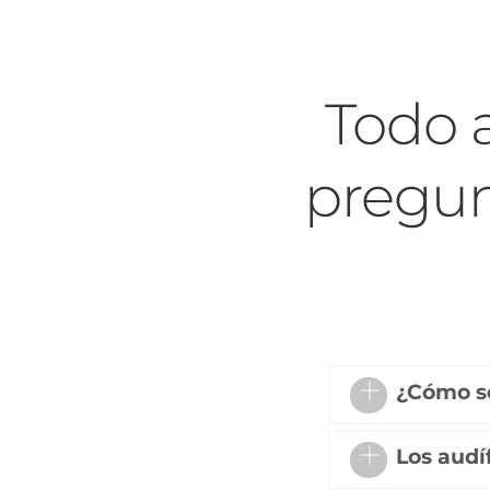
Skip
to
content
Todo 
pregun
¿Cómo sé
Los audí